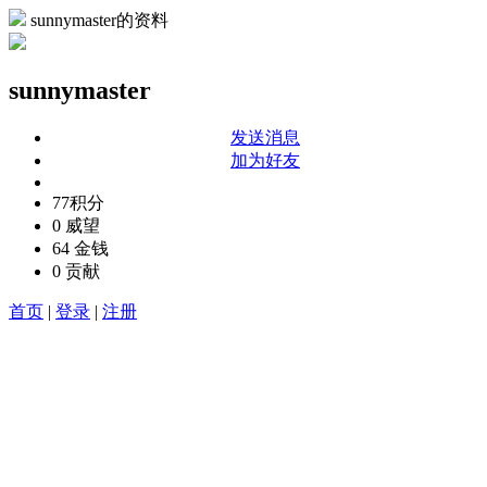
sunnymaster的资料
sunnymaster
发送消息
加为好友
77
积分
0
威望
64
金钱
0
贡献
首页
|
登录
|
注册