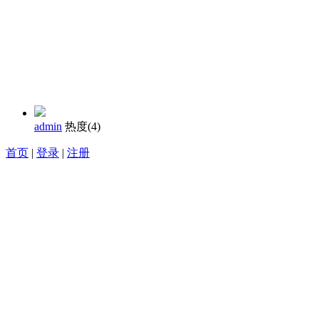
全部
在线好友
黑名单
好友请求
搜索/添加好友
admin
热度(
4
)
首页
|
登录
|
注册