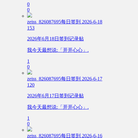
0
0
zeiss_826087695
每日签到
2026-6-18
153
2026年6月18日签到记录贴
我今天最想说:「开开心心」.
1
0
zeiss_826087695
每日签到
2026-6-17
120
2026年6月17日签到记录贴
我今天最想说:「开开心心」.
1
0
zeiss_826087695
每日签到
2026-6-16