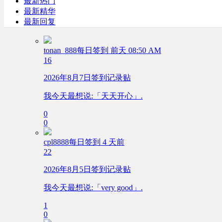
最新热门
最新精华
最新回复
tonan_888
每日签到
前天 08:50 AM
16
2026年8月7日签到记录贴
我今天最想说:「天天开心」.
0
0
cpl8888
每日签到
4 天前
22
2026年8月5日签到记录贴
我今天最想说:「very good」.
1
0