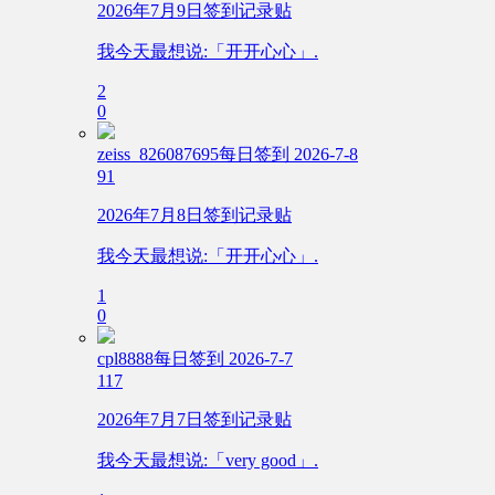
2026年7月9日签到记录贴
我今天最想说:「开开心心」.
2
0
zeiss_826087695
每日签到
2026-7-8
91
2026年7月8日签到记录贴
我今天最想说:「开开心心」.
1
0
cpl8888
每日签到
2026-7-7
117
2026年7月7日签到记录贴
我今天最想说:「very good」.