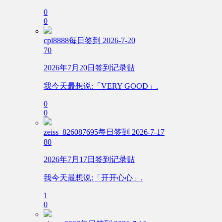
0
0
cpl8888
每日签到
2026-7-20
70
2026年7月20日签到记录贴
我今天最想说:「VERY GOOD」.
0
0
zeiss_826087695
每日签到
2026-7-17
80
2026年7月17日签到记录贴
我今天最想说:「开开心心」.
1
0