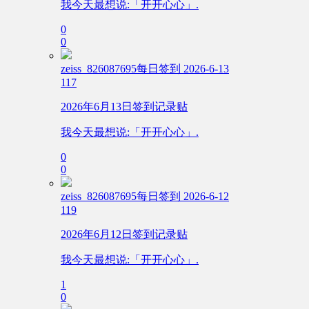
我今天最想说:「开开心心」.
0
0
zeiss_826087695
每日签到
2026-6-13
117
2026年6月13日签到记录贴
我今天最想说:「开开心心」.
0
0
zeiss_826087695
每日签到
2026-6-12
119
2026年6月12日签到记录贴
我今天最想说:「开开心心」.
1
0