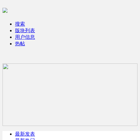
搜索
版块列表
用户信息
热帖
最新发表