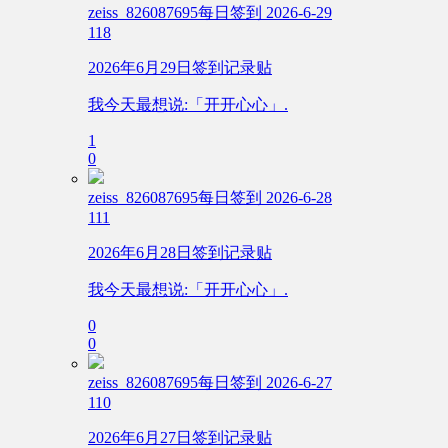
zeiss_826087695
每日签到
2026-6-29
118
2026年6月29日签到记录贴
我今天最想说:「开开心心」.
1
0
zeiss_826087695
每日签到
2026-6-28
111
2026年6月28日签到记录贴
我今天最想说:「开开心心」.
0
0
zeiss_826087695
每日签到
2026-6-27
110
2026年6月27日签到记录贴