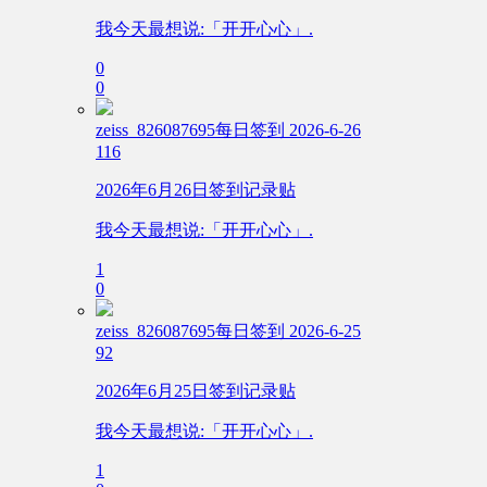
我今天最想说:「开开心心」.
0
0
zeiss_826087695
每日签到
2026-6-26
116
2026年6月26日签到记录贴
我今天最想说:「开开心心」.
1
0
zeiss_826087695
每日签到
2026-6-25
92
2026年6月25日签到记录贴
我今天最想说:「开开心心」.
1