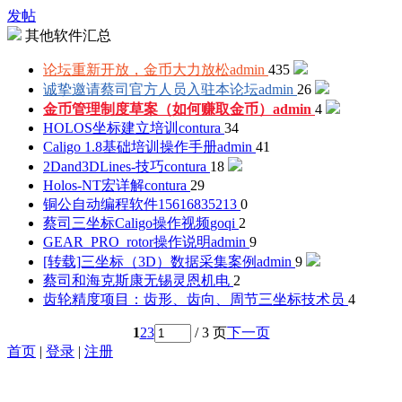
发帖
其他软件汇总
论坛重新开放，金币大力放松
admin
435
诚挚邀请蔡司官方人员入驻本论坛
admin
26
金币管理制度草案（如何赚取金币）
admin
4
HOLOS坐标建立培训
contura
34
Caligo 1.8基础培训操作手册
admin
41
2Dand3DLines-技巧
contura
18
Holos-NT宏详解
contura
29
铜公自动编程软件
15616835213
0
蔡司三坐标Caligo操作视频
goqi
2
GEAR_PRO_rotor操作说明
admin
9
[转载]三坐标（3D）数据采集案例
admin
9
蔡司和海克斯康
无锡灵恩机电
2
齿轮精度项目：齿形、齿向、周节
三坐标技术员
4
1
2
3
/ 3 页
下一页
首页
|
登录
|
注册